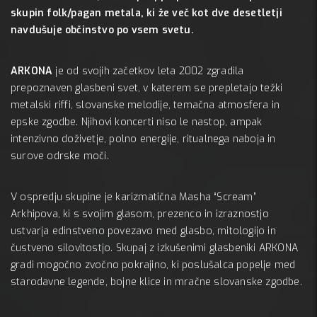
skupin folk/pagan metala, ki že več kot dve desetletji
navdušuje občinstvo po vsem svetu.
ARKONA
je od svojih začetkov leta 2002 zgradila
prepoznaven glasbeni svet, v katerem se prepletajo težki
metalski riffi, slovanske melodije, temačna atmosfera in
epske zgodbe. Njihovi koncerti niso le nastop, ampak
intenzivno doživetje, polno energije, ritualnega naboja in
surove odrske moči.
V ospredju skupine je karizmatična Masha “Scream”
Arkhipova, ki s svojim glasom, prezenco in izraznostjo
ustvarja edinstveno povezavo med glasbo, mitologijo in
čustveno silovitostjo. Skupaj z izkušenimi glasbeniki ARKONA
gradi mogočno zvočno pokrajino, ki poslušalca popelje med
starodavne legende, bojne klice in mračne slovanske zgodbe.