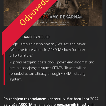
, 4 jul
Odpovedano
MC 
ODPOVEDANO! CANCELED!
A:
Prejeli smo žalostno novico / We got sad news:
"We have to reschedule ARKONA show for later
unfortunately."
Kupnino vstopnic boste dobili povrnjeno avtomatično
preko prodajnega sistema FIENTA. Tickets will be
refunded automatically through FIENTA ticketing
system.
Po zadnjem razprodanem koncertu v Mariboru leta 2024
se vrača ARKONA, ena najbolj prepoznavnih in vplivnih