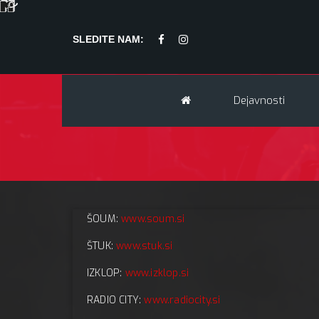
SLEDITE NAM:
Dejavnosti
ŠOUM:
www.soum.si
ŠTUK:
www.stuk.si
IZKLOP:
www.izklop.si
RADIO CITY:
www.radiocity.si