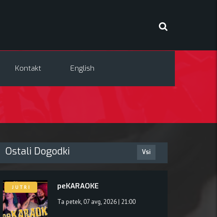
Kontakt
English
Ostali Dogodki
Vsi
peKARAOKE
J U T R I
Ta petek, 07 avg, 2026 | 21:00