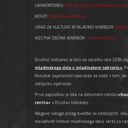
LIMMITATIONES:
http://4stsssss.limmitationes.c
MOVIT:
http://www.movit.si/
URAD ZA KULTURO IN MLADINO MARIBOR:
http:/
MESTNA OBČINA MARIBOR:
www.maribor.si
Društvo IndiJanez je bilo na začetku leta 2018 
mladinskega dela v mladinskem sektorju«
. P
Rezultat uspešnosti operacije se kaže v tem, d
zaključku operacije.
Prva zaposlitev je bila na delovnem mestu
»Koo
centra«
v Društvu IndiJanez.
Njegove naloge poleg izvedbe že obstoječih, vključ
inovativnih metod mladinskega dela, skrbi za razv