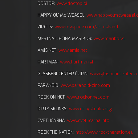
DOSTOP:
www.dostop.si
HAPPY OL' Mc WEASEL:
www.happyolmcweasel.
ZIRCUS:
www.myspace.com/zircusband
MESTNA OBČINA MARIBOR:
www.maribor.si
AMIS.NET:
www.amis.net
HARTMAN:
www.hartman.si
GLASBENI CENTER ČURIN:
www.glasbeni-center.
PARANOID:
www.paranoid-zine.com
ROCK ON NET:
www.rockonnet.com
DIRTY SKUNKS:
www.dirtyskunks.org
CVETLIČARNA:
www.cvetlicarna.info
ROCK THE NATION:
http://www.rockthenation.eu