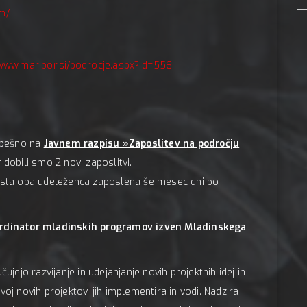
om/
/www.maribor.si/podrocje.aspx?id=556
uspešno na
Javnem razpisu »Zaposlitev na področju
ridobili smo 2 novi zaposlitvi.
a sta oba udeleženca zaposlena še mesec dni po
rdinator mladinskih programov izven Mladinskega
ujejo razvijanje in udejanjanje novih projektnih idej in
oj novih projektov, jih implementira in vodi. Nadzira