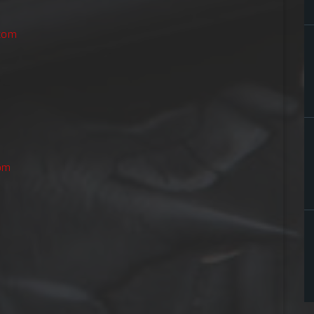
com
com