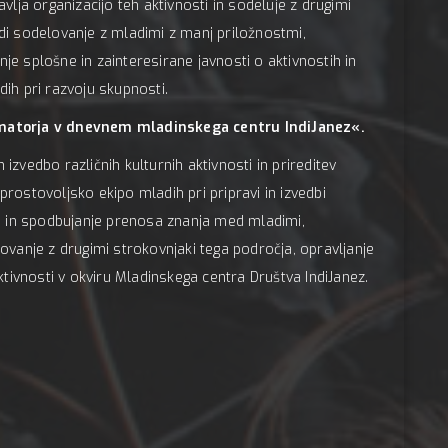
avlja organizacijo teh aktivnosti in sodeluje z drugimi
udi sodelovanje z mladimi z manj priložnostmi,
je splošne in zainteresirane javnosti o aktivnostih in
dih pri razvoju skupnosti.
atorja v dnevnem mladinskega centru IndiJanez«.
izvedbo različnih kulturnih aktivnosti in prireditev
prostovoljsko ekipo mladih pri pripravi in izvedbi
i in spodbujanje prenosa znanja med mladimi,
lovanje z drugimi strokovnjaki tega področja, opravljanje
aktivnosti v okviru Mladinskega centra Društva IndiJanez.