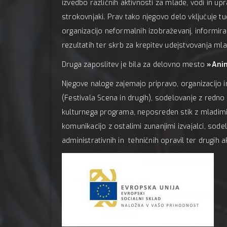
izvedbo različnih aktivnosti za mlade, vodi in upr
strokovnjaki. Prav tako njegovo delo vključuje t
organizacijo neformalnih izobraževanj, informiran
rezultatih ter skrb za krepitev udejstvovanja mla
Druga zaposlitev je bila za delovno mesto
»Anim
Njegove naloge zajemajo pripravo, organizacijo in 
(Festivala Scena in drugih), sodelovanje z redno 
kulturnega programa, neposreden stik z mladim
komunikacijo z ostalimi zunanjimi izvajalci, sode
administrativnih in tehničnih opravil ter drugih 