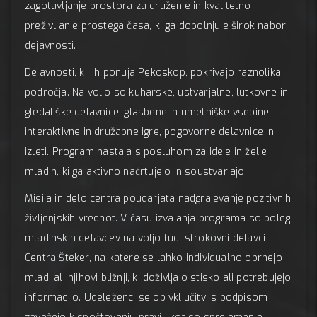
zagotavljanje prostora za druženje in kvalitetno
preživljanje prostega časa, ki ga dopolnjuje širok nabor
dejavnosti.
Dejavnosti, ki jih ponuja Pekoskop, pokrivajo raznolika
področja. Na voljo so kuharske, ustvarjalne, lutkovne in
gledališke delavnice, glasbene in umetniške vsebine,
interaktivne in družabne igre, pogovorne delavnice in
izleti. Program nastaja s posluhom za ideje in želje
mladih, ki ga aktivno načrtujejo in soustvarjajo.
Misija in delo centra poudarjata nadgrajevanje pozitivnih
življenjskih vrednot. V času izvajanja programa so poleg
mladinskih delavcev na voljo tudi strokovni delavci
Centra Šteker, na katere se lahko individualno obrnejo
mladi ali njihovi bližnji, ki doživljajo stisko ali potrebujejo
informacijo. Udeleženci se ob vključitvi s podpisom