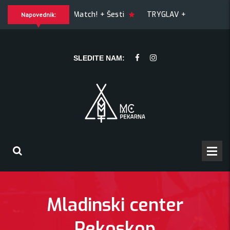
GUILTY OF JOY + Match! + Šesti
TRYGLAV + Kresnik + Mor
Napovednik:
ik + Morywa
YAWNING MAN (US), Hrmülja (HR), A Gram trip (
SLEDITE NAM:
Mladinski center
Pekoskop