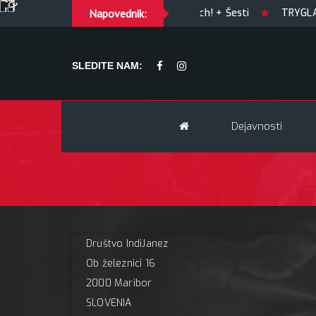
KARAOKE
GUILTY OF JOY + Match! + Šesti
Napovednik:
TRYGLAV + 
SLEDITE NAM:
Dejavnosti
Društvo IndiJanez
Ob železnici 16
2000 Maribor
SLOVENIA