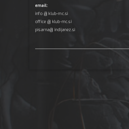
email:
info @ klub-mc.si
office @ klub-mc.si
pisarna@ indijanez.si