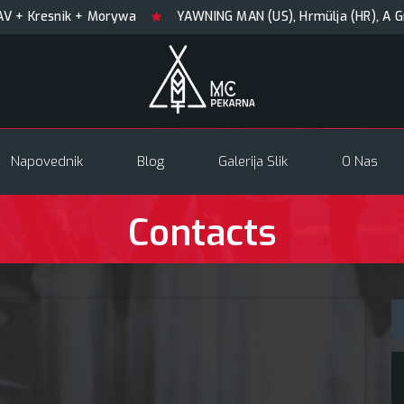
Kresnik + Morywa
YAWNING MAN (US), Hrmülja (HR), A Gram t
Napovednik
Blog
Galerija Slik
O Nas
Contacts