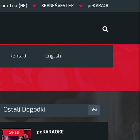
rip (HR)
KRANKŠVESTER
peKARAOKE
GUILTY OF 
Kontakt
English
Ostali Dogodki
Vsi
peKARAOKE
DANES!