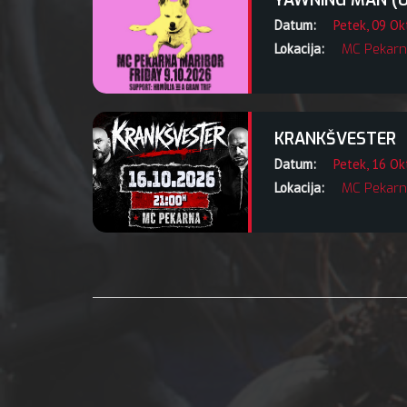
YAWNING MAN (US)
Datum:
Petek, 09 O
Lokacija:
MC Pekarn
KRANKŠVESTER
Datum:
Petek, 16 O
Lokacija:
MC Pekarn