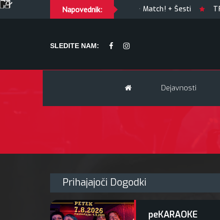
peKARAOKE
Napovednik:
GUILTY OF JOY + Match! + Šesti
TRYGL
SLEDITE NAM:
Dejavnosti
Prihajajoči Dogodki
peKARAOKE