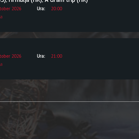
, Hrmülja (HR), A Gram trip (HR)
ktober 2026
Ura:
20:00
a
ktober 2026
Ura:
21:00
a