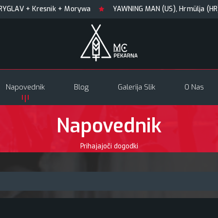
AV + Kresnik + Morywa
YAWNING MAN (US), Hrmülja (HR), A 
Napovednik
Blog
Galerija Slik
O Nas
Napovednik
Prihajajoči dogodki