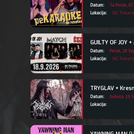
Datum:
Ta Petek, 07
Lokacija:
MC Pekarn
GUILTY OF JOY + 
Datum:
Petek, 18 S
Lokacija:
MC Pekarn
TRYGLAV + Kresn
Datum:
Sobota, 19 
Lokacija: