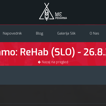
Napovednik
Blog
Galerija Slik
O Nas
amo: ReHab (SLO) - 26.8
Nazaj na pregled