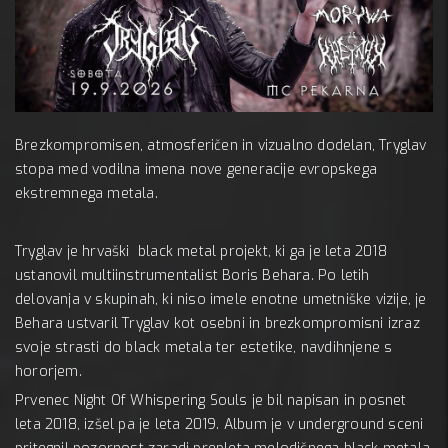
9 septe
Brezkompromisen, atmosferičen in vizualno dodelan, Tryglav
stopa med vodilna imena nove generacije evropskega
ekstremnega metala.
Tryglav je hrvaški black metal projekt, ki ga je leta 2018
ustanovil multiinstrumentalist Boris Behara. Po letih
delovanja v skupinah, ki niso imele enotne umetniške vizije, je
Behara ustvaril Tryglav kot osebni in brezkompromisni izraz
svoje strasti do black metala ter estetike, navdihnjene s
hororjem.
Prvenec Night Of Whispering Souls je bil napisan in posnet
leta 2018, izšel pa je leta 2019. Album je v underground sceni