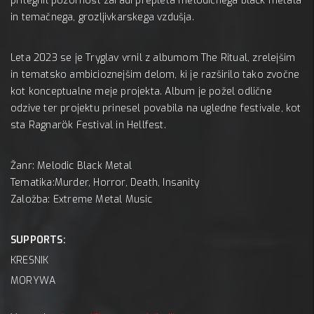
pritegnil pozornost zaradi prepleta melodičnega black metala
in temačnega, grozljivkarskega vzdušja.
Leta 2023 se je Tryglav vrnil z albumom The Ritual, zrelejšim
in tematsko ambicioznejšim delom, ki je razširilo tako zvočne
kot konceptualne meje projekta. Album je požel odlične
odzive ter projektu prinesel povabila na ugledne festivale, kot
sta Ragnarök Festival in Hellfest.
Žanr: Melodic Black Metal
Tematika:Murder, Horror, Death, Insanity
Založba: Extreme Metal Music
SUPPORTS:
KRESNIK
MORYWA