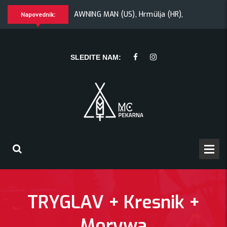
k + Morywa
YAWNING MAN (US), Hrmülja (HR), A Gram trip (H
Napovednik:
mülja (HR), A Gram trip (HR)
KRANKŠVESTER
SLEDITE NAM:
TRYGLAV + Kresnik +
Morywa