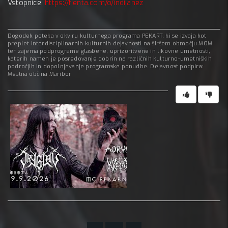
Vstopnice:
https://fienta.com/o/indijanez
Dogodek poteka v okviru kulturnega programa PEKART, ki se izvaja kot
preplet interdisciplinarnih kulturnih dejavnosti na širšem območju MOM
ter zajema podprograme glasbene, uprizoritvene in likovne umetnosti,
katerih namen je posredovanje dobrin na različnih kulturno-umetniških
področjih in dopolnjevanje programske ponudbe. Dejavnost podpira:
Mestna občina Maribor