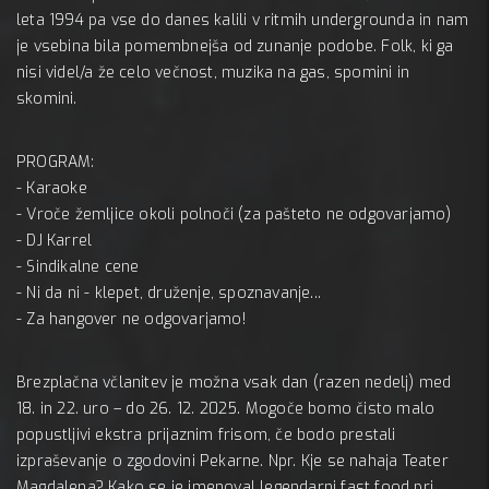
leta 1994 pa vse do danes kalili v ritmih undergrounda in nam
je vsebina bila pomembnejša od zunanje podobe. Folk, ki ga
nisi videl/a že celo večnost, muzika na gas, spomini in
skomini.
PROGRAM:
- Karaoke
- Vroče žemljice okoli polnoči (za pašteto ne odgovarjamo)
- DJ Karrel
- Sindikalne cene
- Ni da ni - klepet, druženje, spoznavanje...
- Za hangover ne odgovarjamo!
Brezplačna včlanitev je možna vsak dan (razen nedelj) med
18. in 22. uro – do 26. 12. 2025. Mogoče bomo čisto malo
popustljivi ekstra prijaznim frisom, če bodo prestali
izpraševanje o zgodovini Pekarne. Npr. Kje se nahaja Teater
Magdalena? Kako se je imenoval legendarni fast food pri