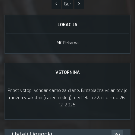
Gor
LOKACIJA
MC Pekarna
VSTOPNINA
Prost vstop, vendar samo za člane. Brezplačna včlanitev je
možna vsak dan (razen nedelj) med 18. in 22. uro – do 26.
12. 2025.
Ostali Dogodki
Vsi