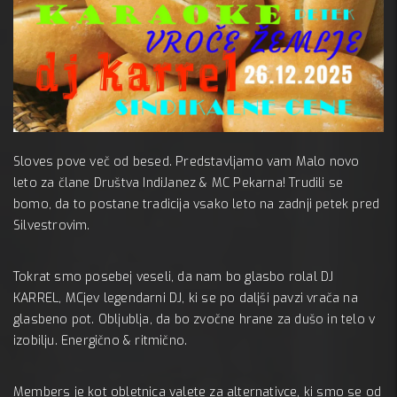
6 decem
Sloves pove več od besed. Predstavljamo vam Malo novo
MC 
leto za člane Društva IndiJanez & MC Pekarna! Trudili se
A:
bomo, da to postane tradicija vsako leto na zadnji petek pred
Silvestrovim.
Tokrat smo posebej veseli, da nam bo glasbo rolal DJ
KARREL, MCjev legendarni DJ, ki se po daljši pavzi vrača na
glasbeno pot. Obljublja, da bo zvočne hrane za dušo in telo v
izobilju. Energično & ritmično.
Members je kot obletnica valete za alternativce, ki smo se od