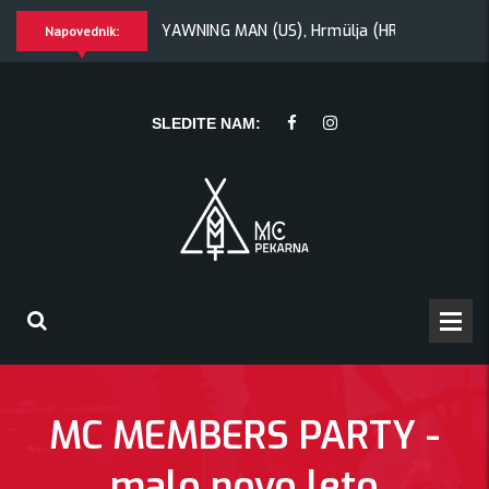
ik + Morywa
YAWNING MAN (US), Hrmülja (HR), A Gram trip (
Napovednik:
Hrmülja (HR), A Gram trip (HR)
KRANKŠVESTER
SLEDITE NAM:
MC MEMBERS PARTY -
malo novo leto