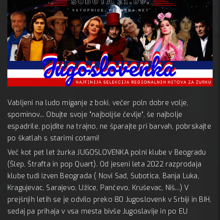
1 septe
Vabljeni na ludo miganje z boki, večer poln dobre volje,
spominov... Obujte svoje "najboljše čevlje", še najbolje
espadrile, pojdite na trajno, ne šparajte pri barvah, pobrskajte
po škatlah s starimi cotami!
Več kot pet let žurka JUGOSLOVENKA polni klube v Beogradu
(Šlep, Štrafta in pop Quart). Od jeseni leta 2022 razprodaja
klube tudi izven Beograda ( Novi Sad, Subotica, Banja Luka,
Kragujevac, Sarajevo, Užice, Pančevo, Kruševac, Niš...) V
prejšnjih letih se je odvilo preko 80 Jugoslovenk v Srbiji in BIH,
sedaj pa prihaja v vsa mesta bivše Jugoslavije in po EU