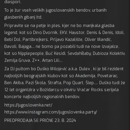
diaspori.
To je žur vseh velikih jugoslovanskih bendov, urbanih
glasbenih gibanj itd.
Pripravite se na petje in ples, kjer ne bo manjkala glasba
legend, kot so Dino Dvornik, EKV, Haustor, Denis & Denis, Idoli,
Bebi Dol, Partibrejkers, Prljavo Kazalište, Oliver Mandić,
Đavoli, Bajaga… ne bomo pa pozabili tudi na nove izvajalce,
kot so Nipplepeople, Buč Kesidi, SevdahBaby, Dubioza Kolektiv,
Zemlja Gruva, Z++, Artan Lili…
Za DJ pultom bo Duško Milojević a.k.a. Dulex , ki je bil rezident
najboljših beograjskih klubov kot so Akademija, Povetarac,
Ben Akiba, Pazi Škola, Štrafta, Pop Quart, Šlep…. Duško tudi že
12 let organizira v Božidarcu v okviru Vračar Rocks serijala
koncerte najboljših regionalnih bendov.
https://jugoslovenka.net/
https://www.instagram.com/jugoslovenka.party/
PREDPRODAJA SE PRIČNE 23. 8. 2024