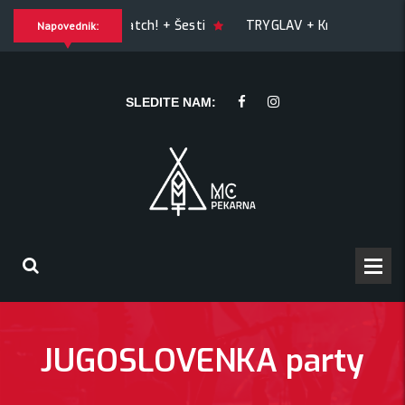
UILTY OF JOY + Match! + Šesti
TRYGLAV + Kresnik + Moryw
Napovednik:
 + Morywa
YAWNING MAN (US), Hrmülja (HR), A Gram trip (HR
SLEDITE NAM:
JUGOSLOVENKA party