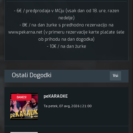
- 6€ / predprodaja v MCju (vsak dan od 18. ure, razen
nedelje)
- 8€ / na dan žurke s predhodno rezervacijo na
www.pekarna.net (v primeru rezervacije karte plačate šele
ob prihodu na dan dogodka)
- 10€ / na dan žurke
Ostali Dogodki
Vsi
peKARAOKE
DANES!
Ta petek, 07 avg, 2026 | 21:00