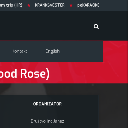
p (HR)
KRANKŠVESTER
peKARAOKE
GUILTY OF JOY
Kontakt
English
ood Rose)
ORGANIZATOR
Društvo IndiJanez