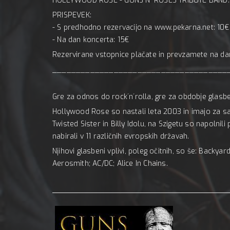
HOLLYWOOD ROSE - GUNS N' ROSES TRIBUTE BAND: 
PRISPEVEK:
- S predhodno rezervacijo na www.pekarna.net: 10€
- Na dan koncerta: 15€
Rezervirane vstopnice plačate in prevzamete na da
_____________________________________
Gre za odnos do rock´n´rolla, gre za obdobje glasbe
Hollywood Rose so nastali leta 2003 in imajo za s
Twisted Sister in Billy Idolu, na Szigetu so napolni
nabirali v 11 različnih evropskih državah.
Njihovi glasbeni vplivi, poleg očitnih, so še: Backya
Aerosmith; AC/DC; Alice In Chains.