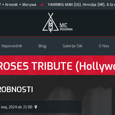
snik + Morywa
YAWNING MAN (US), Hrmülja (HR), A Gram tri
Napovednik
Blog
Galerija Slik
O Nas
ROSES TRIBUTE (Hollyw
ROBNOSTI
 maj, 2024 ob 21:00