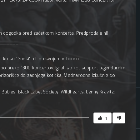
21 YEARS! 24 COUNTRIES! MORE THAN 1300 CONCERTS!
n dogodka pred začetkom koncerta. Predprodaje ni!
_______
, ko so "Gunsi" bili na svojem vrhuncu.
abo preko 1300 koncertov. Igrali so kot support legendarnim
li prizorišče do zadnjega kotička. Mednarodne izkušnje so
rd Babies; Black Label Society; Wildhearts, Lenny Kravitz;
1