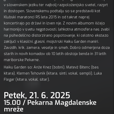
v slovenskem jeziku ter najbolj razpoloženjsko svetel, razprt
in dostopen. Slovenskemu podtalju so se predstavili kot
Klubski maratonci RŠ leta 2015 in od takrat naprej
koncertirajo po državi in izven nje. Z novim albumom iščejo
harmonijo v svetu negotovosti, lahkotna atmosfera nas zvabi
na psihedelično distorzirano popotovanje, ki celotno ekstazo
zaključi v klasični, glasni, mojstrski Haiku Garden maniri.
Zavzdih, krik, zamera, veselje in smeh. Dobro odmerjena doza
starih in novih komadov ob 10 letih obstoja benda in 31 letih
mariborske Pekarne.
Haiku Garden so: Anže Knez (bobni), Matevž Bitenc (bas
kitara), Klemen Tehovnik (kitara, sinti, vokal, sempli), Luka
Flegar (kitara, vokal, sitar).
Petek, 21. 6. 2025
15.00 / Pekarna Magdalenske
mreže