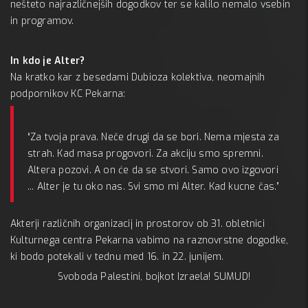
KC 
A:
nešteto najrazličnejših dogodkov ter se kalilo nemalo vsebin
in programov.
In kdo je Alter?
Na kratko kar z besedami Dubioza kolektiva, neomajnih
podpornikov KC Pekarna:
“Za tvoja prava. Neče drugi da se bori. Nema mjesta za
strah. Kad masa progovori. Za akciju smo spremni.
Altera pozovi. A on će da se stvori. Samo ovo izgovori
... Alter je tu oko nas. Svi smo mi Alter. Kad kucne čas.”
Akterji različnih organizacij in prostorov ob 31. obletnici
Kulturnega centra Pekarna vabimo na raznovrstne dogodke,
ki bodo potekali v tednu med 16. in 22. junijem.
Svoboda Palestini, bojkot Izraela! SUMUD!