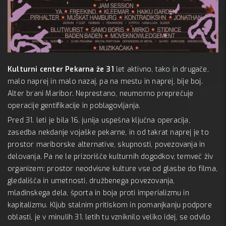
b 10:00
Kulturni center Pekarna že 31
let aktivno, tako in drugače,
malo naprej in malo nazaj, pa na mestu in naprej, bije boj.
13:00
Alter brani Maribor. Neprestano, neumorno preprečuje
operacije gentifikacije in poblagovljanja.
Pred 31. leti je bila 16. junija uspešna ključna operacija,
zasedba nekdanje vojaške pekarne, in od takrat naprej je to
prostor mariborske alternative, skupnosti, povezovanja in
delovanja. Pa ne le prizorišče kulturnih dogodkov, temveč živ
organizem: prostor neodvisne kulture vse od glasbe do filma,
gledališča in umetnosti, družbenega povezovanja,
mladinskega dela, športa in boja proti imperializmu in
kapitalizmu. Kljub stalnim pritiskom in pomanjkanju podpore
oblasti, je v minulih 31. letih tu vzniknilo veliko idej, se odvilo