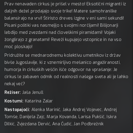
Prav nenavaden cirkus je prišel v mesto! Eksotični migranti iz
daljnih dežel prodajajo svoje trike! Matere samohranilke
balansirajo na vrvi! Štiristo dreves izgine v eni sami sekundi!
Pisani politiki vas nasmejijo s svojimi norčijami! Bilijonarji
lebdijo med zvezdami nad človeškimi piramidami! Vojaki
žonglirajo z granatami! Reveži kupujejo vstopnice in na vso
moč ploskajo!
Pridružite se mednarodnemu kolektivu umetnikov iz držav
bivše Jugoslavije, ki z vznemirljivo mešanico angažiranosti,
humorja in cirkuških veščin išče odgovor na vprašanje: Je
cirkus le zabaven odmik od realnosti našega sveta ali je lahko
nekaj več?
Režiser:
Jaša Jenull
Kostumi:
Katarina Zalar
Nastopajoči:
Alenka Marinič, Jaka Andrej Vojevec, Andrej
Tomše, Danijela Zajc, Marja Kovanda, Larisa Pukšič, Iskra
Dilkić, Zvjezdana Dervić, Ana Čudić, Jan Podbrežnik