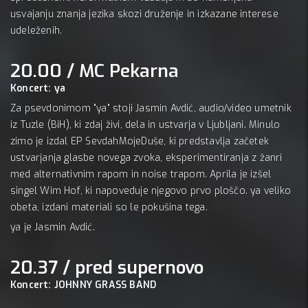
usvajanju znanja jezika skozi druženje in izkazane interese
udeleženih.
20.00 / MC Pekarna
Koncert: ya
Za psevdonimom "ya" stoji Jasmin Avdić, audio/video umetnik
iz Tuzle (BiH), ki zdaj živi, dela in ustvarja v Ljubljani. Minulo
zimo je izdal EP SevdahMojeDuše, ki predstavlja začetek
ustvarjanja glasbe novega zvoka, eksperimentiranja z žanri
med alternativnim rapom in noise trapom. Aprila je izšel
singel Wim Hof, ki napoveduje njegovo prvo ploščo. ya veliko
obeta, izdani materiali so le pokušina tega.
ya je Jasmin Avdić.
20.37 / pred supernovo
Koncert: JOHNNY GRASS BAND