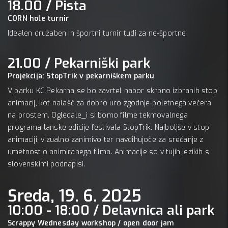
18.00 / Pista
CORN hole turnir
Idealen družaben in športni turnir tudi za ne-športne.
21.00 / Pekarniški park
Projekcija: StopTrik v pekarniškem parku
V parku KC Pekarna se bo zavrtel nabor skrbno izbranih stop
animacij, kot nalašč za dobro uro zgodnje-poletnega večera
na prostem. Ogledale_i si bomo filme tekmovalnega
programa lanske edicije festivala StopTrik. Najboljše v stop
animaciji, vizualno zanimivo ter navdihujoče za srečanje z
umetnostjo animiranega filma. Animacije so v tujih jezikih s
slovenskimi podnapisi.
Sreda, 19. 6. 2025
10:00 - 18:00 / Delavnica ali park
Scrappy Wednesday workshop / open door jam