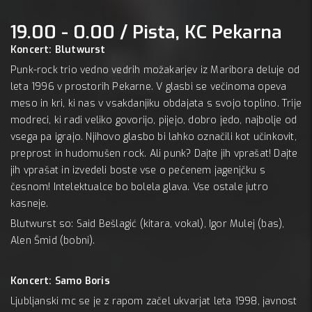
19.00 - 0.00 / Pista, KC Pekarna
Koncert: Blutwurst
Punk-rock trio vedno vedrih možakarjev iz Maribora deluje od
leta 1996 v prostorih Pekarne. V glasbi se večinoma opeva
meso in kri, ki nas v vsakdanjiku obdajata s svojo toplino. Trije
modreci, ki radi veliko govorijo, pijejo, dobro jedo, najbolje od
vsega pa igrajo. Njihovo glasbo bi lahko označili kot učinkovit,
preprost in hudomušen rock. Ali punk? Dajte jih vprašat! Dajte
jih vprašat in izvedeli boste vse o pečenem jagenjčku s
česnom! Intelektualce bo bolela glava. Vse ostale jutro
kasneje.
Blutwurst so: Said Bešlagić (kitara, vokal), Igor Mulej (bas),
Alen Šmid (bobni).
Koncert: Samo Boris
Ljubljanski mc se je z rapom začel ukvarjat leta 1998, javnost