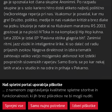
ga je spoznala kot člana skupine Anonimni. Po razpadu
skupine je s solo kariero hitro dobil etiketo najbolj politično
(ne)korektega reperja pri nas. Vsakomur je povedal, kar mu
gre! Družbo, politiko, medije in naš vsakdan kritizira brez dlake
na jeziku. Izkušnje je nabiral na Klubskem maratonu RŠ 2003,
gostoval je na plošči N’Toka in na kompilaciji Hip Hop kuhna.
Leta 2004 je izdal EP “Pasivna oblika glagola biti”. Zanimivi
ritmi, jazz vložki in inteligentne lirike, ki so daleč od radiu
prijaznih zvokov. Njegova direktnost in izbira tematik
zahtevajo veliko večjo možgansko aktivnost kot izdelki
povprečnih slovenskih raperjev. Samo Boris se po kar nekaj
letih vrača v studio in na odre in prihaja v Pekarno.
Koncert: Mirko
Naš spletni portal uporablja piškotke
Je načitan Podgurski čefur, nekdaj znan kot Atila,
... z namenom zagotavljanja kvalitetne spletne storitve in
neintelektualističen raper. Kritizira, a ne pridiga! Ne sramuje
funkcionalnosti, ki jih brez piškotkov ne bi mogli nuditi.
se zavezanosti tradiciji, ne želi je presegati, priklanja se ji in jo
Sprejmi vse
Samo nujno potrebne
Izberi piškotke
obenem od znotraj oživlja. Razteza se po slovenskih