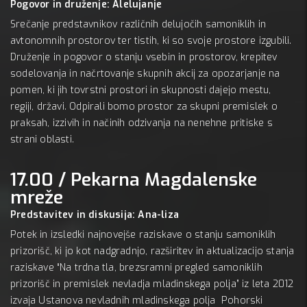
Pogovor in druženje: Alelujanje
Srečanje predstavnikov različnih delujočih samoniklih in
avtonomnih prostorov ter tistih, ki so svoje prostore izgubili.
Druženje in pogovor o stanju vsebin in prostorov, krepitev
sodelovanja in načrtovanje skupnih akcij za opozarjanje na
pomen, ki jih tovrstni prostori in skupnosti dajejo mestu,
regiji, državi. Odpirali bomo prostor za skupni premislek o
praksah, izzivih in načinih odzivanja na nenehne pritiske s
strani oblasti.
17.00 / Pekarna Magdalenske
mreže
Predstavitev in diskusija: Ana-liza
Potek in izsledki najnovejše raziskave o stanju samoniklih
prizorišč, ki jo kot nadgradnjo, razširitev in aktualizacijo stanja
raziskave “Na trdna tla, brezsramni pregled samoniklih
prizorišč in premislek nevladja mladinskega polja” iz leta 2012
izvaja Ustanova nevladnih mladinskega polja Pohorski