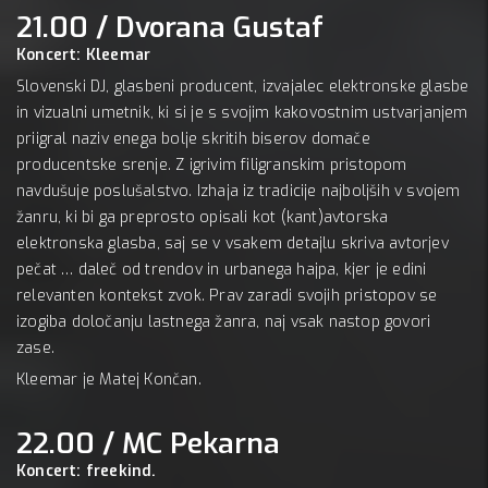
21.00 / Dvorana Gustaf
Koncert: Kleemar
Slovenski DJ, glasbeni producent, izvajalec elektronske glasbe
in vizualni umetnik, ki si je s svojim kakovostnim ustvarjanjem
priigral naziv enega bolje skritih biserov domače
producentske srenje. Z igrivim filigranskim pristopom
navdušuje poslušalstvo. Izhaja iz tradicije najboljših v svojem
žanru, ki bi ga preprosto opisali kot (kant)avtorska
elektronska glasba, saj se v vsakem detajlu skriva avtorjev
pečat … daleč od trendov in urbanega hajpa, kjer je edini
relevanten kontekst zvok. Prav zaradi svojih pristopov se
izogiba določanju lastnega žanra, naj vsak nastop govori
zase.
Kleemar je Matej Končan.
22.00 / MC Pekarna
Koncert: freekind.