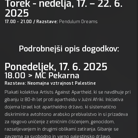
Torek - nedelja, 17. – 22. 6.
2025
17.00 - 21.00 / Razstave:
Pendulum Dreams
Podrobnejši opis dogodkov:
Ponedeljek, 17. 6. 2025
18.00 > MC Pekarna
Razstava: Neomajna vztrajnost Palestine
Plakati kolektiva Artists Against Apartheid, ki se navdihuje pri
gibanju iz 80-ih let proti apartheidu v Južni Afriki. Iniciativa
dojema Izrael kot apartheidno državo, ki sistematično
diskriminira avtohtono arabsko prebivalstvo in si prizadeva
za njegovo uničenje z etničnim čiščenjem, genocidom,
razseljevanjem in drugimi oblikami zatiranja. Gibanje se
zavzema za svobodno in varno palestinsko državo.