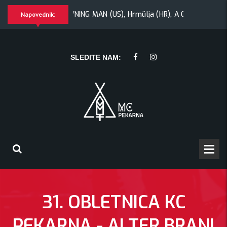
wa
YAWNING MAN (US), Hrmülja (HR), A Gram trip (HR)
K
Napovednik:
), A Gram trip (HR)
KRANKŠVESTER
SLEDITE NAM:
31. OBLETNICA KC
PEKARNA - ALTER BRANI