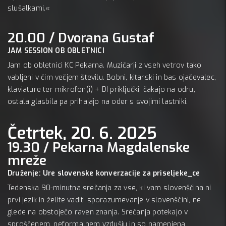
slušalkami.«
20.00 / Dvorana Gustaf
JAM SESSION OB OBLETNICI
Jam ob obletnici KC Pekarna. Muzičarji z vseh vetrov tako
vabljeni v čim večjem številu. Bobni, kitarski in bas ojačevalec,
klaviature ter mikrofon(i) + DI priključki, čakajo na odru,
ostala glasbila pa prihajajo na oder s svojimi lastniki.
Četrtek, 20. 6. 2025
19.30 / Pekarna Magdalenske
mreže
Druženje: Ure slovenske konverzacije za priseljeke_ce
Tedenska 90-minutna srečanja za vse, ki vam slovenščina ni
prvi jezik in želite vaditi sporazumevanje v slovenščini, ne
glede na obstoječo raven znanja. Srečanja potekajo v
sproščenem, neformalnem vzdušju in so namenjena