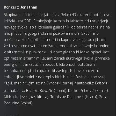
Koncert: Jonathan
Skupina petih tesnih prijateljev z Reke (HR), katerih poti so se
križale leta 2011. S takojšnjo kemijo in lahkoto pri ustvarjanju
novega zvoka, so ti izkušeni glasbeniki od takrat naprej na na
misiji rušenja geografskih in jezikovnih meja. Skupina je
mešanica značajskih lastnosti in kapric vsakega od njih, ne
želijo se omejevati na en žanr, ponosni so na svoje korenine
v alternativi in punkrocku. Njihovo glasbo bi lahko opisali kot
optimizem s temnimi lečami zaradi surovega zvoka, prvinske
energije in sarkastičnih besedil. Iskrenost, bolečina in
tesnoba, energija in upanje, ki zaslepi. Njihovi koncertni
koledarji so polni z nastopi v klubih in na festivalih po vsej
regiji, med drugim so na Evropski turneji nastopali z Editors.
Johnatan so Branko Kovačić (bobni), Darko Petković (kitara),
Nikica Jurjević (bas kitara), Tomislav Radinović (kitara), Zoran
Badurina (vokal).