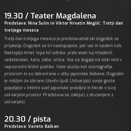
19.30 / Teater Magdalena
Predstava: Nina Šulin in Viktor Hrvatin Meglič: Tretji dan
tretjega meseca
Tretji dan tretjega meseca je predstava/odrski dogodek za
prijatelje. Dogodek za tri nastopajoče, pet vaz in sedem lutk.
Nastopijo kmet, lepa hči edinka, prekrasen tuj mladenič,
vedeževalec, kača, žaba, orlica. Vse se dogaja na nizki mizi v
neposredni bližini publike. Vaze služijo kot scenografija
prizorom in so dekorirane v stilu japonske ikebane. Dogodek
je mišljen za izbrano število ljudi. Ustvarjalci svoje goste
popeljejo v intimni svet japonske pravljice in hkrati v svoj
ustvarjalni prostor. Predstava se zaključi z druženjem z
ustvarjalci.
20.30 / pista
Predstava: Variete Balkan