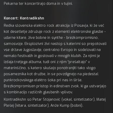
Pekarna ter koncertirajo doma in v tujini.
Koncert: Kontradikshn
Redka slovenska elektro rock atrakcija iz Posavja, ki že več
kot desetletje združuje rock z elementi elektronske glasbe -
udarne kitare, žive bobne in synthe - brezkompromisno,
samosvoje. Eksplozivni živi nastop s katerimi so prepotovali
vse države Jugoslavije, centralno Evropo in sodelovali na
nemalo festivalih in gostovali v mnogih klubih. Za njimi je
izdaja tretjega albuma, tudi oni z njim “prešaltajo” v
materinščino, s katero skušajo ponotranjiti tako vlogo
posameznika kot družbe, in se povzdignejo na piedestal
punkrockovskega elektro šoka pri nas in širše.
Brezkompromisen pristop in edinstven zvok, ki ga ustvarjajo
s kombinacijo različnih glasbenih vplivov.
Kontradikshn so Petar Stojanović (vokal, sintetizator), Matej
Plešej (kitara, sintetizator), Anže Kump (bobni).