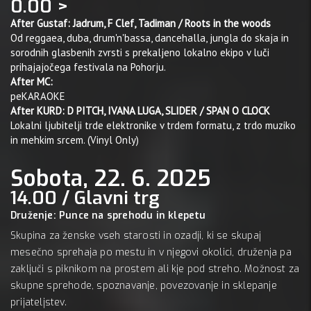
0.00 >
After Gustaf: Jadrum, F Clef, Tadiman / Roots in the woods
Od reggaea, duba, drum'n'bassa, dancehalla, jungla do skaja in
sorodnih glasbenih zvrsti s prekaljeno lokalno ekipo v luči
prihajajočega festivala na Pohorju.
After MC:
peKARAOKE
After KURD: D PITCH, IVANA LUGA, SLIDER / SPAN O CLOCK
Lokalni ljubitelji trde elektronike v trdem formatu, z trdo muziko
in mehkim srcem. (Vinyl Only)
Sobota, 22. 6. 2025
14.00 / Glavni trg
Druženje: Punce na sprehodu in klepetu
Skupina za ženske vseh starosti in ozadji, ki se skupaj
mesečno sprehaja po mestu in v njegovi okolici, druženja pa
zaključi s piknikom na prostem ali kje pod streho. Možnost za
skupne sprehode, spoznavanje, povezovanje in sklepanje
prijateljstev.