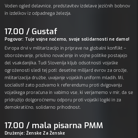
Voden ogled delavnice, predstavitev izdelave jezičnih bobnov
in izdelkov iz odpadnega železja.
17.00 / Gustaf
Pogovor: Tuje vojne nočemo, svoje solidarnosti ne damo!
Evropa drvi v militarizacijo in priprave na globalni konflikt –
oboroževanje, prisilno novačenje in vojne politike postajajo
del vsakdanjika. Tudi Slovenija kljub odsotnosti vojaške
ogroženosti sledi tej poti: desetine milijard evrov za orožje,
militarizacija družbe, uvajanje vojaških uniform mladih. Mi,
socialisti! zato pozivamo k referendumu proti dvigovanju
vojaškega proračuna in vabimo vse, ki verjamemo v mir, da se
pridružijo dolgoročnemu odporu proti vojaški logiki in za
demokratično, solidarno prihodnost.
17.00 / mala pisarna PMM
Druženje: Ženske Za Ženske