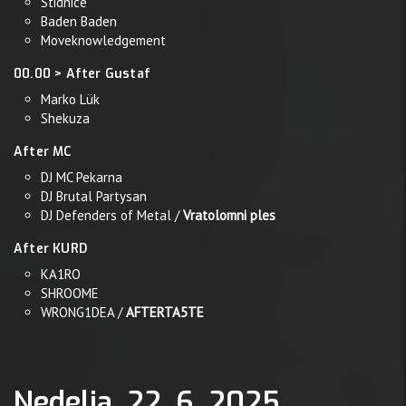
Stidnice
Baden Baden
Moveknowledgement
00.00 > After Gustaf
Marko Lük
Shekuza
After MC
DJ MC Pekarna
DJ Brutal Partysan
DJ Defenders of Metal /
Vratolomni ples
After KURD
KA1RO
SHROOME
WRONG1DEA /
AFTERTA5TE
Nedelja, 22. 6. 2025