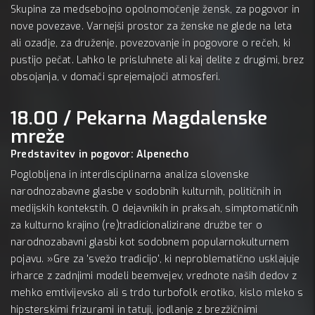
Skupina za medsebojno opolnomočenje žensk, za pogovor in
nove povezave. Varnejši prostor za ženske ne glede na leta
ali ozadje, za druženje, povezovanje in pogovore o rečeh, ki
pustijo pečat. Lahko le prisluhnete ali kaj delite z drugimi, brez
obsojanja, v domači sprejemajoči atmosferi.
18.00 / Pekarna Magdalenske
mreže
Predstavitev in pogovor: Alpenecho
Poglobljena in interdisciplinarna analiza slovenske
narodnozabavne glasbe v sodobnih kulturnih, političnih in
medijskih kontekstih. O dejavnikih in praksah, simptomatičnih
za kulturno krajino (re)tradicionalizirane družbe ter o
narodnozabavni glasbi kot sodobnem popularnokulturnem
pojavu. »Gre za 'svežo tradicijo', ki neproblematično usklajuje
irharce z zadnjimi modeli beemvejev, vrednote naših dedov z
mehko emtivijevsko ali s trdo turbofolk erotiko, kislo mleko s
hipsterskimi frizurami in tatuji, jodlanje z brezžičnimi