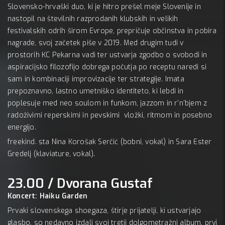
Slovensko-hrvaški duo, ki je hitro prešel meje Slovenije in
nastopil na številnih razprodanih klubskih in velikih
festivalskih odrih širom Evrope, prepričuje občinstva in pobira
nagrade, svoj začetek piše v 2019. Med drugim tudi v
prostorih KC Pekarna vadi ter ustvarja zgodbo o svobodi in
aspiracijsko filozofijo dobrega počutja po receptu naredi si
sam in kombinaciji improvizacije ter strategije. Imata
prepoznavno, lastno umetniško identiteto, ki lebdi in
poplesuje med neo soulom in funkom, jazzom in r’n’bjem z
radoživimi reperskimi in pevskimi vložki, ritmom in posebno
energijo.
freekind. sta Nina Korošak Serčić (bobni, vokal) in Sara Ester
Gredelj (klaviature, vokal).
23.00 / Dvorana Gustaf
Koncert: Haiku Garden
Prvaki slovenskega shoegaza, štirje prijatelji, ki ustvarjajo
glasbo, so nedavno izdali svoj tretji dolgometražni album, prvi