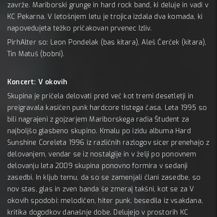
zavrže. Mariborski grunge in hard rock band, ki deluje in vadi v
KC Pekarna. V letošnjem letu je trojica izdala dva komada, ki
napovedujeta težko pričakovan prvenec Izliv.
PirhAlter so: Leon Pondelak (bas kitara), Aleš Čerček (kitara),
Tin Matuš (bobni).
Koncert: V okovih
Skupina je pričela delovati pred več kot tremi desetletji in
preigravala kasičen punk hardcore tistega časa. Leta 1995 so
bili nagrajeni z gojzarjem Mariborskega radia Študent za
najboljšo glasbeno skupino. Kmalu po izidu albuma Hard
Sunshine Coreleta 1996 iz različnih razlogov sicer prenehajo z
delovanjem, vendar se iz nostalgije in v želji po ponovnem
delovanju leta 2009 skupina ponovno formira v sedanji
zasedbi. In kljub temu, da so se zamenjali člani zasedbe, so
nov stas, glas in zven banda še zmeraj takšni, kot se za V
okovih spodobi: melodičen, hiter punk, besedila iz vsakdana,
kritika dogodkov današnje dobe. Delujejo v prostorih KC