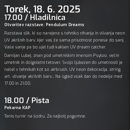
Torek, 18. 6. 2025
17.00 / Hladilnica
Otvoritev razstave: Pendulum Dreams
Razstava slik, ki so narejene s tehniko nihanja in vlivanja neon
UV akrilnih barv, kjer vas že sama prisotnost ponese do sanj.
Vaše sanje pa bo ujel tudi kakšen UV dream catcher.
Damijan Lubej, znan pod umetniškim imenom Psyloo, večni
umetnik in dolgoletni tetover. Svojo ljubezen do umetnosti je
našel v tehnikah kot so airbrush, UV neon dekoracija, string
art, vlivanje akrilnih barv... Na ogled vsak dan do nedelje med
17.00 in 21.00.
18.00 / Pista
Pekarna KAP
Tenis turnir na šodru. Za najbolj pogumne.