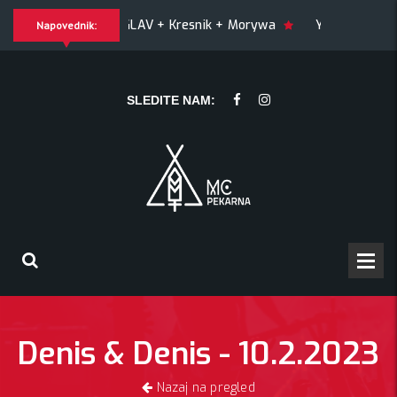
GLAV + Kresnik + Morywa
YAWNING MAN (US), Hrmülja (HR), 
Napovednik:
G MAN (US), Hrmülja (HR), A Gram trip (HR)
KRANKŠVESTER
SLEDITE NAM:
Denis & Denis - 10.2.2023
Nazaj na pregled