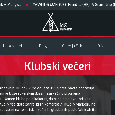
+ Morywa
YAWNING MAN (US), Hrmülja (HR), A Gram trip (HR)
Napovednik
Blog
Galerija Slik
O Nas
Klubski večeri
nativnih" klubov, ki že od leta 1994 brez pavze pripravlja
am je bliže rokerskim dušam, saj večino programa
i. Namen kluba pa nikakor ni, da bi se omejeval pri izbiri
udi v vse tiste žanre, ki jih komercialni klubi v Mariboru ne
), predvsem na tematskih večerih, glasbenih poslušalnicah itd.