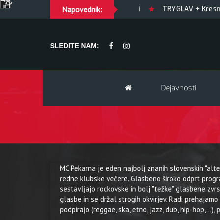
GUILTY OF JOY + Match! + Šesti
Napovednik:
TRYGLAV + Kresnik 
SLEDITE NAM:
Dejavnosti
MC Pekarna je eden najbolj znanih slovenskih "alter
redne klubske večere. Glasbeno široko odprt progr
sestavljajo rockovske in bolj "težke" glasbene zvrst
glasbe in se držal strogih okvirjev. Radi prehajamo t
podpirajo (reggae, ska, etno, jazz, dub, hip-hop,...