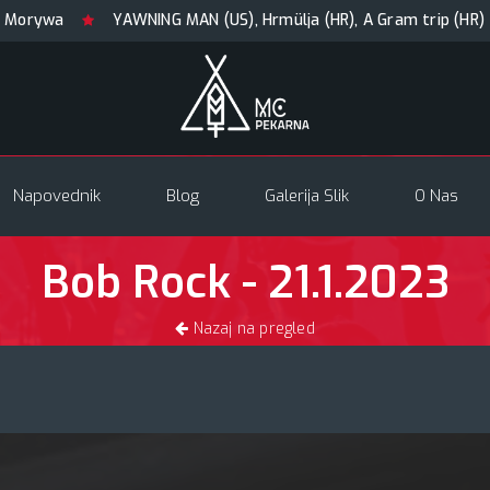
YAWNING MAN (US), Hrmülja (HR), A Gram trip (HR)
KRAN
Napovednik
Blog
Galerija Slik
O Nas
Bob Rock - 21.1.2023
Nazaj na pregled