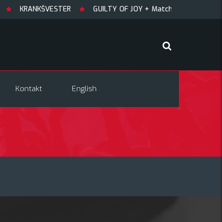
KŠVESTER
GUILTY OF JOY + Match! + Šesti
TRYGLAV + 
Kontakt
English