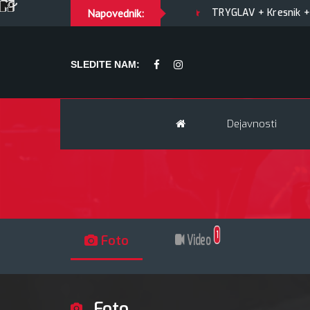
TY OF JOY + Match! + Šesti
Napovednik:
TRYGLAV + Kresnik + Morywa
SLEDITE NAM:
Dejavnosti
1
Foto
Video
Foto