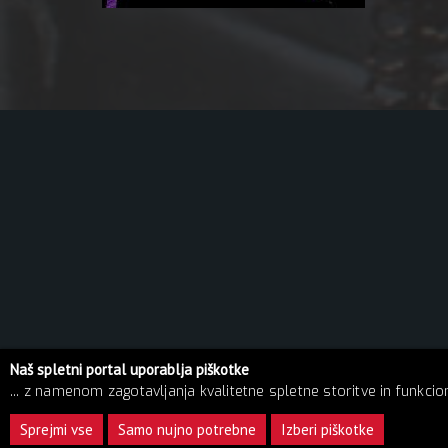
Naš spletni portal uporablja piškotke
... z namenom zagotavljanja kvalitetne spletne storitve in funkciona
© 2026 Pekarna | Vse pravice pridržane!
Sprejmi vse
Samo nujno potrebne
Izberi piškotke