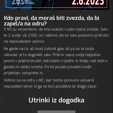
Kdo pravi, da moraš biti zvezda, da bi
Mc 
zapel/a na odru?
A:
V MC-ju verjamemo, da ima vsakdo v sebi malce zvezde. Zato
te 2. junija, ob 21:00. uri, vabimo, da se nam ponovno pridružiš
na nepozabnem večeru!
Ne glede na to, ali imaš čudovit glas ali pa se le rad/a
zabavaš, je to dogodek zate. Pridi in zapoj svoje najljubše
pesmi v prijetni družbi, obkroženi z ljudmi, ki imajo radi dobro
glasbo in veliko smeha. Pa ne pozabi povabiti svojih
prijateljev, vstopnine ni.
Vidimo se na odru v MC, kjer bomo ponovno ustvarili
nepozaben večer, ki ga ne boš pozabil/a še dolgo časa!
Utrinki iz dogodka