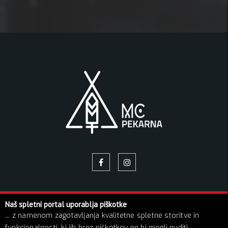
Naš spletni portal uporablja piškotke
© 2026 Pekarna | Vse pravice pridržane!
... z namenom zagotavljanja kvalitetne spletne storitve in
O NAS
NAPOVEDNIK
GALERIJA SLIK
BLOG
funkcionalnosti, ki jih brez piškotkov ne bi mogli nuditi.