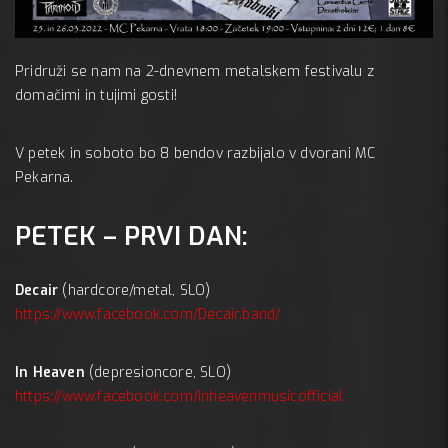
Pridruži se nam na 2-dnevnem metalskem festivalu z
MC 
domačimi in tujimi gosti!
A:
V petek in soboto bo 8 bendov razbijalo v dvorani MC
Pekarna.
PETEK – PRVI DAN:
Decair
(hardcore/metal, SLO)
https://www.facebook.com/Decair.band/
In Heaven
(depresioncore, SLO)
https://www.facebook.com/inheavenmusicofficial