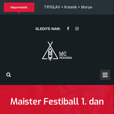
+ Match! + Šesti
TRYGLAV + Kresnik + Morywa
YAWNIN
Napovednik:
snik + Morywa
YAWNING MAN (US), Hrmülja (HR), A Gram trip
SLEDITE NAM:
Maister Festiball 1. dan