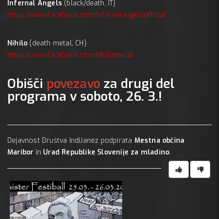
Infernal Angels
(black/death, IT)
https://www.facebook.com/infernalangelsofficial
Nihilo
(death metal, CH)
https://www.facebook.com/nihilometal
Obišči
povezavo
za drugi del
programa v soboto, 26. 3.!
Dejavnost Društva IndiJanez podpirata
Mestna občina
Maribor
in
Urad Republike Slovenije za mladino
.