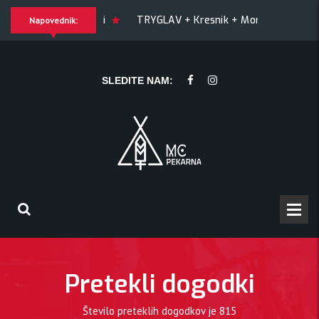
OY + Match! + Šesti
TRYGLAV + Kresnik + Morywa
YAW
Napovednik:
Kresnik + Morywa
YAWNING MAN (US), Hrmülja (HR), A Gram t
SLEDITE NAM:
Pretekli dogodki
Število preteklih dogodkov je
815