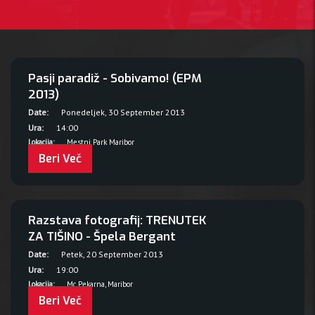
Pasji paradiž - Sobivamo! (EPM
2013)
Date:
Ponedeljek, 30 September 2013
Ura:
14:00
Lokacija:
Mestni Park Maribor
Beri Več
Razstava fotografij: TRENUTEK
ZA TIŠINO - Špela Bergant
Date:
Petek, 20 September 2013
Ura:
19:00
Lokacija:
Mc Pekarna, Maribor
Beri Več