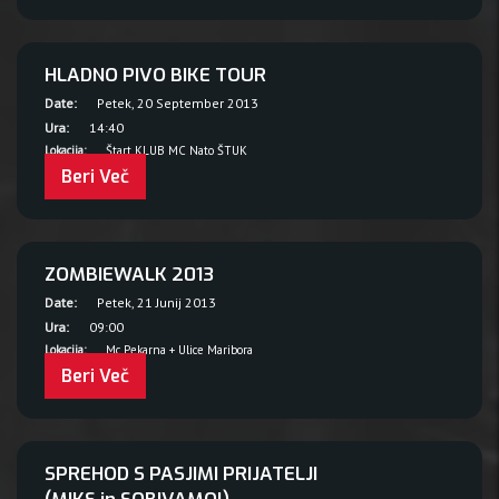
HLADNO PIVO BIKE TOUR
Date:
Petek, 20 September 2013
Ura:
14:40
Lokacija:
Štart KLUB MC Nato ŠTUK
Beri Več
ZOMBIEWALK 2013
Date:
Petek, 21 Junij 2013
Ura:
09:00
Lokacija:
Mc Pekarna + Ulice Maribora
Beri Več
SPREHOD S PASJIMI PRIJATELJI