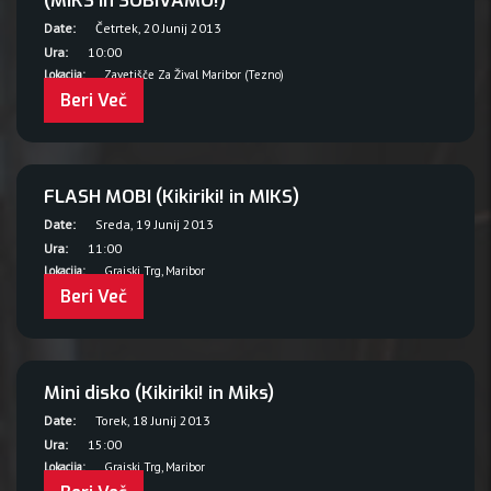
(MIKS in SOBIVAMO!)
Date:
Četrtek, 20 Junij 2013
Ura:
10:00
Lokacija:
Zavetišče Za Žival Maribor (Tezno)
Beri Več
FLASH MOBI (Kikiriki! in MIKS)
Date:
Sreda, 19 Junij 2013
Ura:
11:00
Lokacija:
Grajski Trg, Maribor
Beri Več
Mini disko (Kikiriki! in Miks)
Date:
Torek, 18 Junij 2013
Ura:
15:00
Lokacija:
Grajski Trg, Maribor