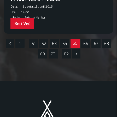
Date:
Sobota, 15 Junij 2013
Ura:
14:00
Lokacija:
Pekarna, Maribor
Beri Več
65
1
61
62
63
64
66
67
68
…
69
70
82
…