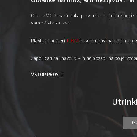
Oder v MC Pekarni čaka prav nate. Pripelji ekipo, izb
samo čista zabava!
Playlisto preveri
TUKAJ
in se pripravi na svoj mome
Zapoj, zafušaj, navduši – in ne pozabi, najboljši več
VSTOP PROST!
Utrink
Ga