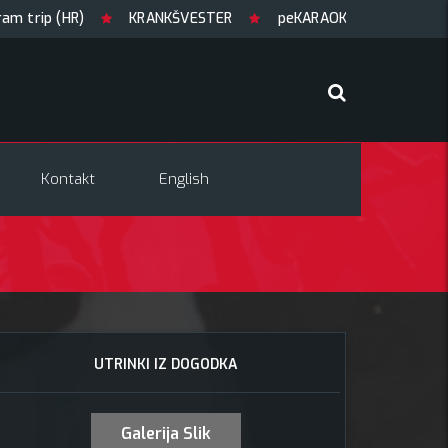
 (HR)
KRANKŠVESTER
peKARAOKE
GUILTY OF JOY
Kontakt
English
UTRINKI IZ DOGODKA
Galerija Slik