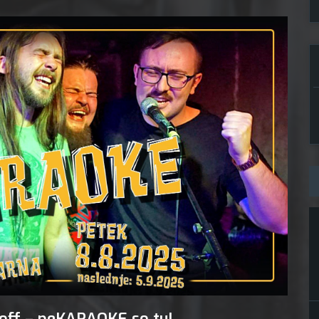
avgust,
a off – peKARAOKE so tu!