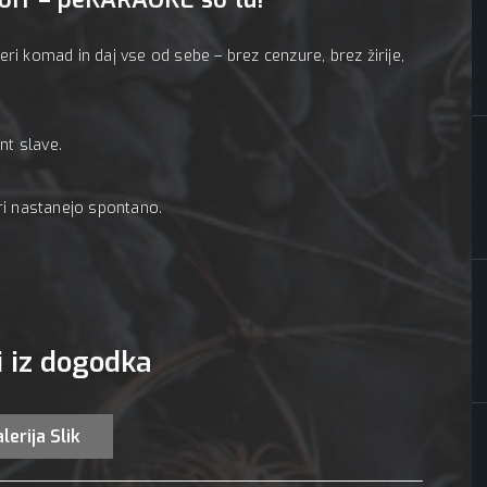
eri komad in daj vse od sebe – brez cenzure, brez žirije,
nt slave.
eri nastanejo spontano.
i iz dogodka
lerija Slik