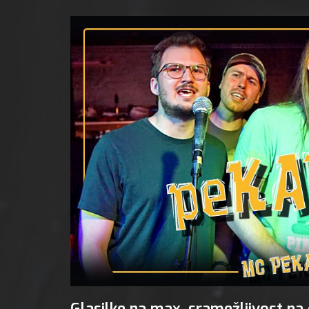
tek, 8 
Glasilke na max, sramežljivost n