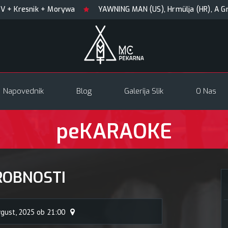
snik + Morywa
YAWNING MAN (US), Hrmülja (HR), A Gram trip
Napovednik
Blog
Galerija Slik
O Nas
peKARAOKE
ROBNOSTI
vgust, 2025 ob 21:00