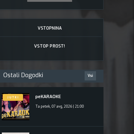
VSTOPNINA
VSTOP PROST!
Ostali Dogodki
Vsi
 2025 o
peKARAOKE
J U T R I
Ta petek, 07 avg, 2026 | 21:00