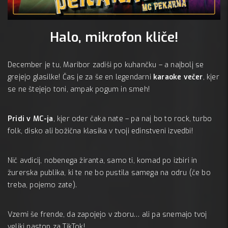
Halo, mikrofon kliče!
MC 
A:
December je tu, Maribor zadiši po kuhančku – a najbolj se
grejejo glasilke! Čas je za še en legendarni
karaoke večer
, kjer
se ne štejejo toni, ampak pogum in smeh!
Pridi v MC-ja
, kjer oder čaka nate – pa naj bo to rock, turbo
folk, disko ali božična klasika v tvoji edinstveni izvedbi!
Nič avdicij, nobenega žiranta, samo ti, komad po izbiri in
žurerska publika, ki te ne bo pustila samega na odru (če bo
treba, pojemo zate).
Vzemi še frende, da zapojejo v zboru… ali pa snemajo tvoj
veliki nastop za TikTok!