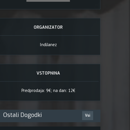
ORGANIZATOR
IndiJanez
, 2013 
VSTOPNINA
Predprodaja: 9€; na dan: 12€
Ostali Dogodki
Vsi