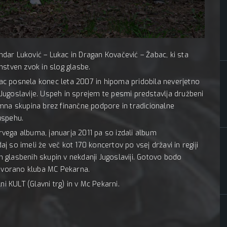
Pekarna
ar Luković – Lukac in Dragan Kovačević – Žabac, ki sta
instven zvok in slog glasbe.
c posnela konec leta 2007 in hipoma pridobila neverjetno
e Jugoslavije. Uspeh in sprejem te pesmi predstavlja družbeni
mna skupina brez finančne podpore in tradicionalne
uspehu.
vega albuma, januarja 2011 pa so izdali album
 so imeli že več kot 170 koncertov po vsej državi in regiji
ih glasbenih skupin v nekdanji Jugoslaviji. Gotovo bodo
 dvorano kluba MC Pekarna.
ni KULT (Glavni trg) in v Mc Pekarni.