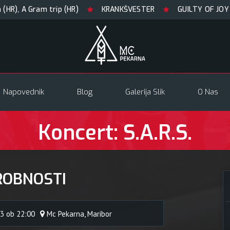
ram trip (HR)
KRANKŠVESTER
GUILTY OF JOY + Match!
Napovednik
Blog
Galerija Slik
O Nas
Koncert: S.A.R.S.
ROBNOSTI
13 ob 22:00
Mc Pekarna, Maribor