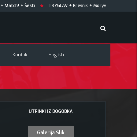
 + Šesti
TRYGLAV + Kresnik + Morywa
YAWNING MAN (U
Kontakt
English
UTRINKI IZ DOGODKA
Galerija Slik