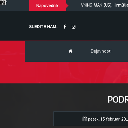
AV + Kresnik + Morywa
Napovednik:
YAWNING MAN (US), Hrmülja (HR), A G
SLEDITE NAM:
Dejavnosti
POD
petek, 15 februar, 20