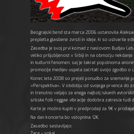
Mc 
A:
Beograjski bend sta marca 2006 ustanovila Aleksand
prepletla glasbene zvrsti in ideje, ki so ustvarile ed
Zasedba je svoj prvi komad z naslovom Budjav Leba
veliko priljubljenost v Srbiji in na območju nekdanj
in kulturni fenomen, saj je takrat popolnoma anoni
promocije medijev uspela začrtati svojo zgodbo o 
Konec leta 2008 so prejeli ponudbo za snemanje pr
»Perspektiva«. V obdobju od svojega prvenca do zdaj
in trenutno veljajo za enega najbolj iskanih avtorsk
srbske folk reggae vibracije dodobra zatresle tudi
Karte je možno kupiti v predprodaji za 9€ v prodajal
Na dan koncerta bo vstopnina 12€.
Zasedbo sestavljajo:
Žare – vokal