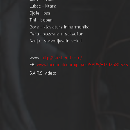
Lukac – kitara
Djole - bas
Tihi – boben
Bora – klaviature in harmonika
Pera - pozavna in saksofon
Sanja - spremljevalni vokal
www:
http://sarsbend.com/
FB:
www.facebook.com/pages/SARS/81702580626
S.A.R.S. video: