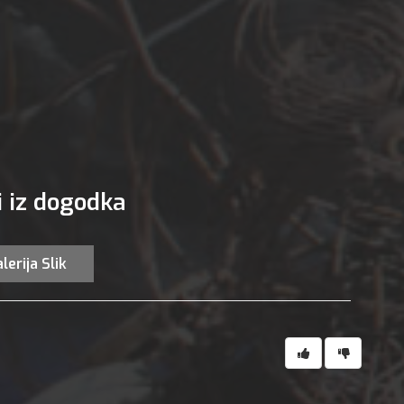
i iz dogodka
lerija Slik