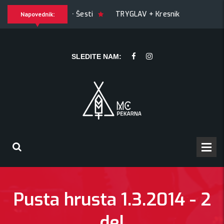
! + Šesti
TRYGLAV + Kresnik + Morywa
YAWNING MAN (
Napovednik:
ING MAN (US), Hrmülja (HR), A Gram trip (HR)
KRANKŠVESTE
SLEDITE NAM:
Pusta hrusta 1.3.2014 - 2
del