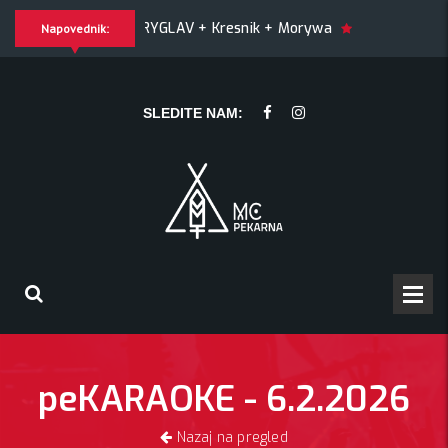
RYGLAV + Kresnik + Morywa
YAWNING MAN (US), Hrmülja (HR)
Napovednik:
ING MAN (US), Hrmülja (HR), A Gram trip (HR)
KRANKŠVEST
SLEDITE NAM:
peKARAOKE - 6.2.2026
Nazaj na pregled