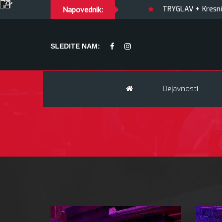
GUILTY OF JOY + Match! + Šesti
Napovednik:
TRYGLAV + Kresnik + Mory
SLEDITE NAM:
Dejavnosti