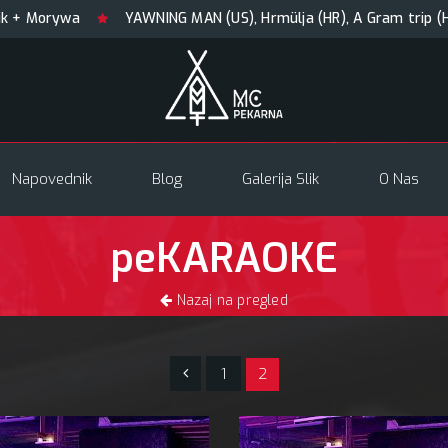
wa
YAWNING MAN (US), Hrmülja (HR), A Gram trip (HR)
Napovednik
Blog
Galerija Slik
O Nas
peKARAOKE
Nazaj na pregled
1
2