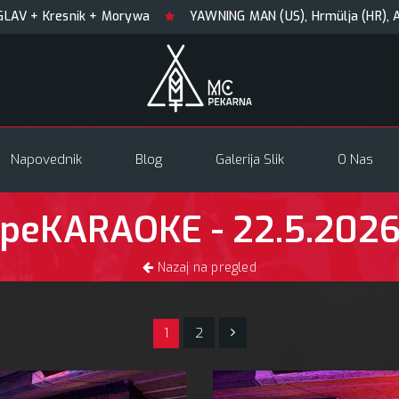
+ Morywa
YAWNING MAN (US), Hrmülja (HR), A Gram trip (HR)
Napovednik
Blog
Galerija Slik
O Nas
peKARAOKE - 22.5.202
Nazaj na pregled
1
2