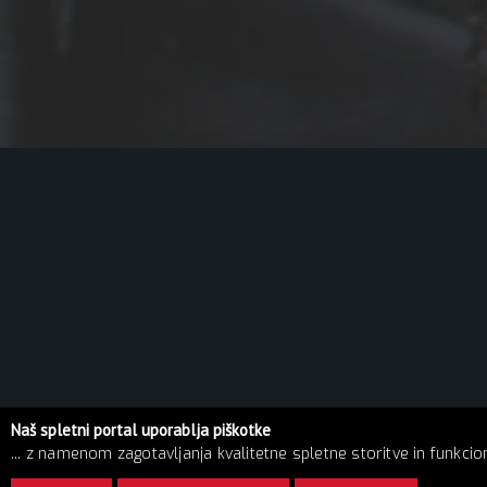
Naš spletni portal uporablja piškotke
... z namenom zagotavljanja kvalitetne spletne storitve in funkciona
© 2026 Pekarna | Vse pravice pridržane!