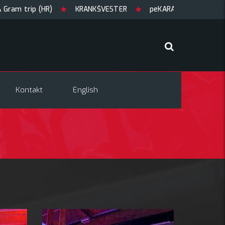
KRANKŠVESTER
peKARAOKE
GUILTY OF JOY + Mat
Kontakt
English
6