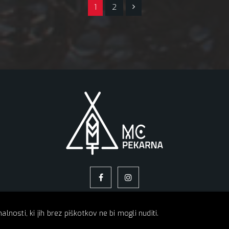
1
2
lnosti, ki jih brez piškotkov ne bi mogli nuditi.
O NAS
NAPOVEDNIK