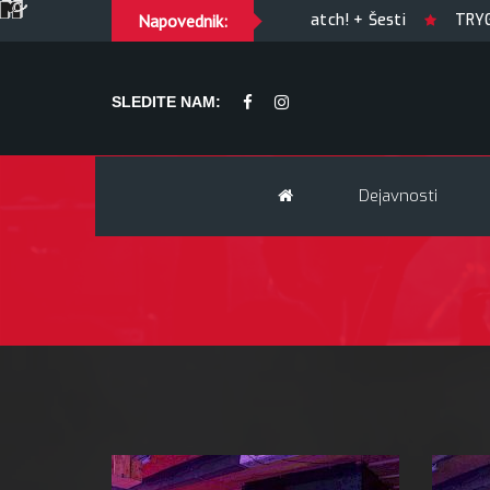
GUILTY OF JOY + Match! + Šesti
Napovednik:
TRYGLAV + Kresnik 
SLEDITE NAM:
Dejavnosti