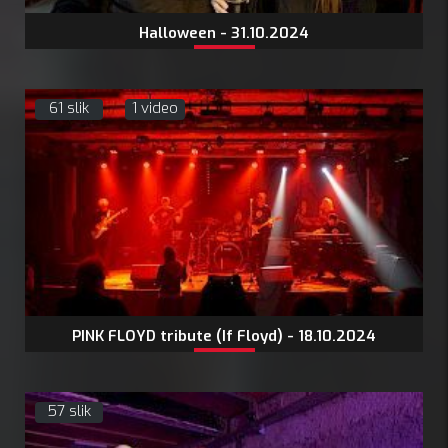
Halloween - 31.10.2024
61 slik
1 video
PINK FLOYD tribute (If Floyd) - 18.10.2024
57 slik