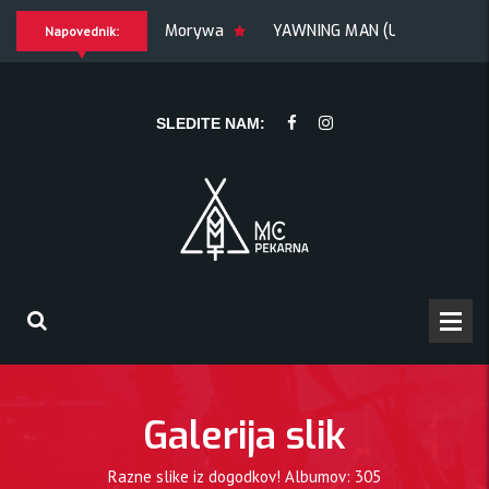
+ Morywa
YAWNING MAN (US), Hrmülja (HR), A Gram trip (HR)
Napovednik:
rip (HR)
KRANKŠVESTER
SLEDITE NAM:
Galerija slik
Razne slike iz dogodkov! Albumov: 305