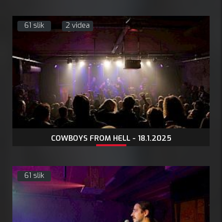
61 slik
2 videa
COWBOYS FROM HELL - 18.1.2025
61 slik