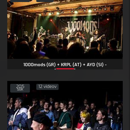
1000mods (GR) + KRPL (AT) + AYD (SI) -
19.4.2025
205
12 videov
slik