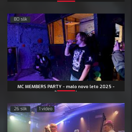
80 slik
MC MEMBERS PARTY - malo novo leto 2025 -
27.12.2024
26 slik
1 video