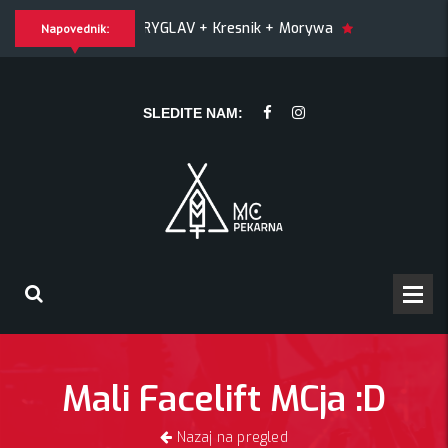
TRYGLAV + Kresnik + Morywa
YAWNING MAN (US), Hrmülja (HR
Napovednik:
WNING MAN (US), Hrmülja (HR), A Gram trip (HR)
KRANKŠVES
SLEDITE NAM:
Mali Facelift MCja :D
Nazaj na pregled