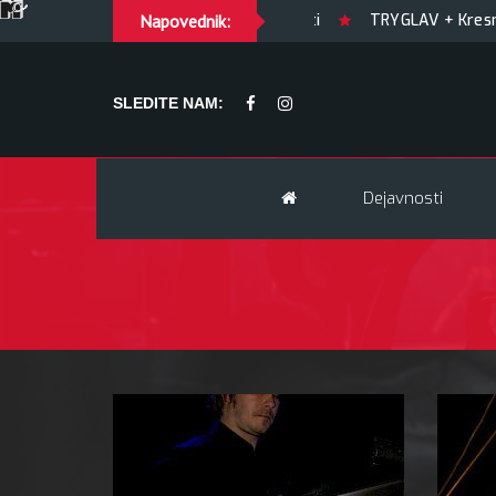
GUILTY OF JOY + Match! + Šesti
Napovednik:
TRYGLAV + Kresnik +
SLEDITE NAM:
Dejavnosti