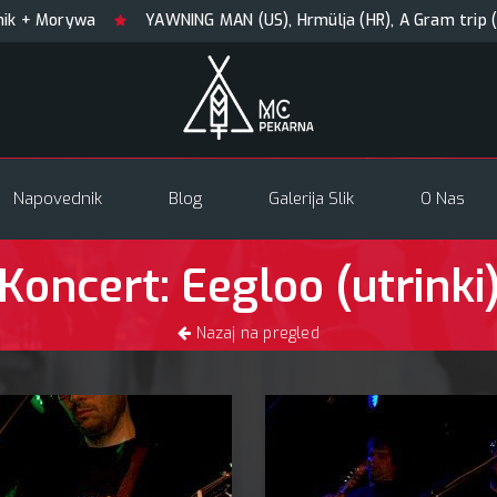
 Morywa
YAWNING MAN (US), Hrmülja (HR), A Gram trip (HR)
Napovednik
Blog
Galerija Slik
O Nas
Koncert: Eegloo (utrinki
Nazaj na pregled