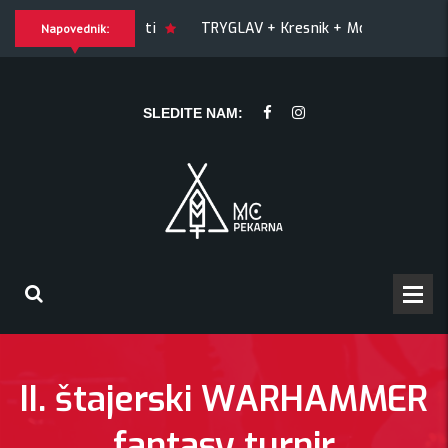
ti
TRYGLAV + Kresnik + Morywa
YAWNING MAN (US), Hr
Napovednik:
 (US), Hrmülja (HR), A Gram trip (HR)
KRANKŠVESTER
SLEDITE NAM:
II. štajerski WARHAMMER
fantasy turnir