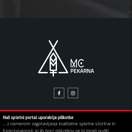
Naš spletni portal uporablja piškotke
© 2026 Pekarna | Vse pravice pridržane!
... z namenom zagotavljanja kvalitetne spletne storitve in
O NAS
NAPOVEDNIK
GALERIJA SLIK
BLOG
KONTAKT
funkcionalnosti, ki jih brez piškotkov ne bi mogli nuditi.