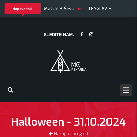
UILTY OF JOY + Match! + Šesti
TRYGLAV + Kresnik + Moryw
Napovednik:
 + Morywa
YAWNING MAN (US), Hrmülja (HR), A Gram trip (HR
SLEDITE NAM:
Halloween - 31.10.2024
Nazaj na pregled