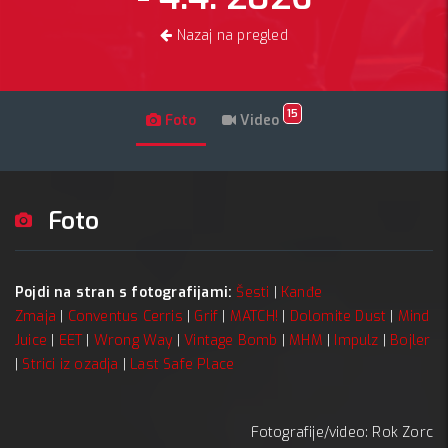
Nazaj na pregled
15
Foto
Video
Foto
Pojdi na stran s fotografijami:
Šesti
|
Kanđe
Zmaja
|
Conventus Cerris
|
Grif
|
MATCH!
|
Dolomite Dust
|
Mind
Juice
|
EET
|
Wrong Way
|
Vintage Bomb
|
MHM
|
Impulz
|
Bojler
|
Strici iz ozadja
|
Last Safe Place
Fotografije/video: Rok Zorc