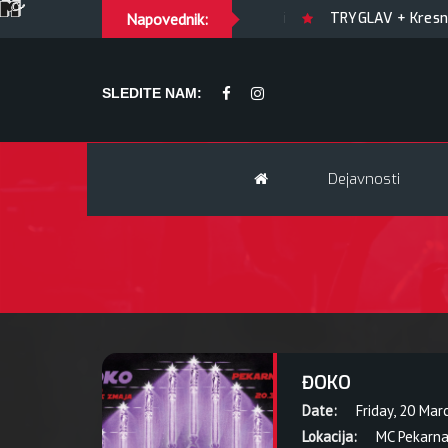
GUILTY OF JOY + Match! + Šesti
Napovednik:
TRYGLAV + Kresnik +
SLEDITE NAM:
Dejavnosti
ĐOKO
Date:
Friday, 20 Mar
Lokacija:
MC Pekarn