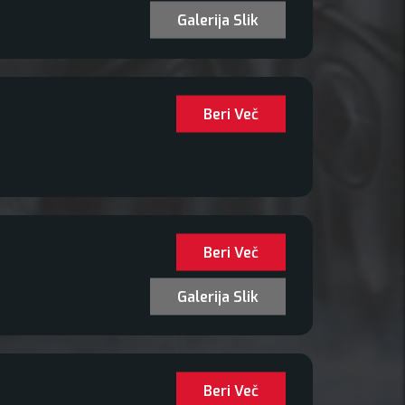
Galerija Slik
Beri Več
Beri Več
Galerija Slik
Beri Več