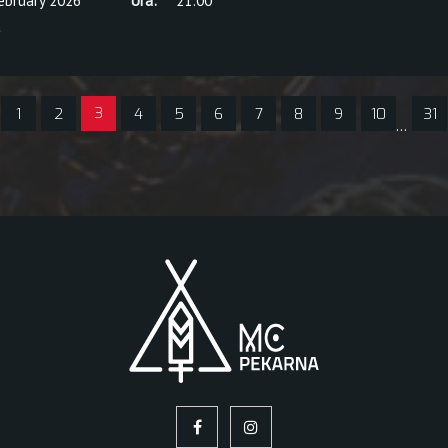
February 2026
Ura:
21:00
a
3
1
2
4
5
6
7
8
9
10
31
…