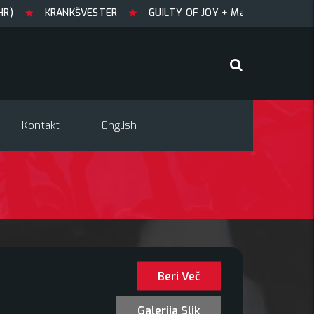
KRANKŠVESTER
GUILTY OF JOY + Match! + Šesti
T
Kontakt
English
Beri Več
Galerija Slik