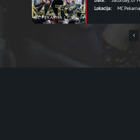
Date:
Saturday, 07 
Lokacija:
MC Pekarn