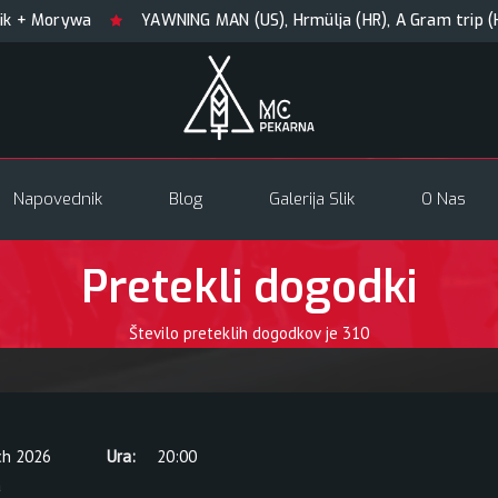
 Morywa
YAWNING MAN (US), Hrmülja (HR), A Gram trip (HR)
Napovednik
Blog
Galerija Slik
O Nas
Pretekli dogodki
Število preteklih dogodkov je
310
ch 2026
Ura:
20:00
a