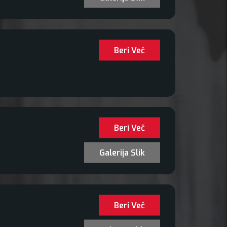
Beri Več
Beri Več
Galerija Slik
Beri Več