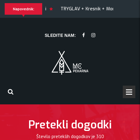
OY + Match! + Šesti
TRYGLAV + Kresnik + Morywa
YAW
Napovednik:
Kresnik + Morywa
YAWNING MAN (US), Hrmülja (HR), A Gram 
SLEDITE NAM:
Pretekli dogodki
Število preteklih dogodkov je
310