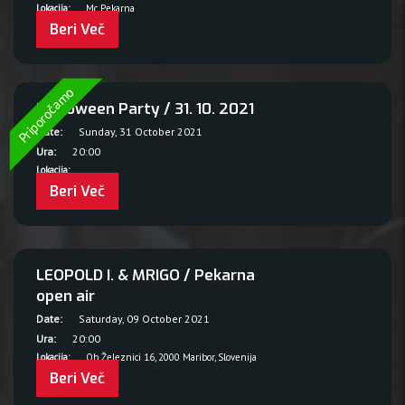
Lokacija:
Mc Pekarna
Beri Več
Priporočamo
Halloween Party / 31. 10. 2021
Date:
Sunday, 31 October 2021
Ura:
20:00
Lokacija:
Beri Več
LEOPOLD I. & MRIGO / Pekarna
open air
Date:
Saturday, 09 October 2021
Ura:
20:00
Lokacija:
Ob Železnici 16, 2000 Maribor, Slovenija
Beri Več