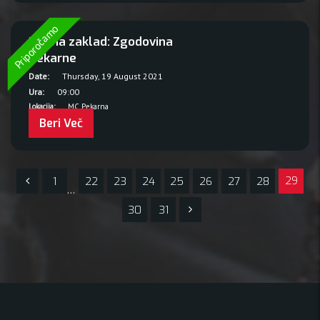
Priporočamo
Lov na zaklad: Zgodovina
Pekarne
Date:
Thursday, 19 August 2021
Ura:
09:00
Lokacija:
MC Pekarna
Beri Več
29
1
22
23
24
25
26
27
28
…
30
31