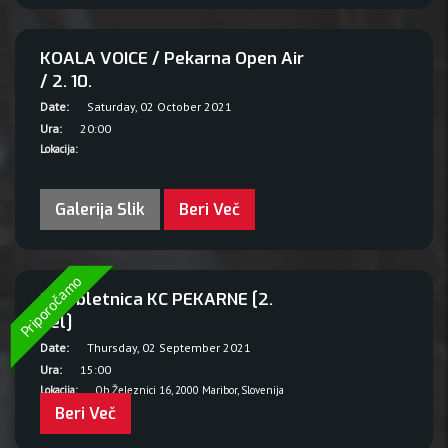
KOALA VOICE / Pekarna Open Air
/ 2. 10.
Date:
Saturday, 02 October 2021
Ura:
20:00
Lokacija:
Galerija Slik
Beri Več
Priporočamo
27. obletnica KC PEKARNE [2.
del]
Date:
Thursday, 02 September 2021
Ura:
15:00
Lokacija:
Ob Železnici 16, 2000 Maribor, Slovenija
Beri Več