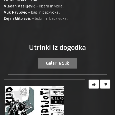
Lutke na koncu so:
Vladan Vasiljević
– kitara in vokal
Vuk Pavlović
– bas in backvokal
Dejan Milojević
– bobni in back vokal
Utrinki iz dogodka
Galerija Slik