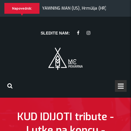
ik + Morywa
YAWNING MAN (US), Hrmülja (HR), A Gram trip (
Napovednik:
Hrmülja (HR), A Gram trip (HR)
KRANKŠVESTER
SLEDITE NAM:
KUD IDIJOTI tribute -
Lutke na koncu -