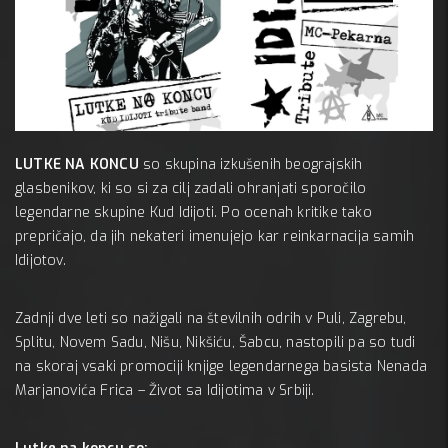
3 novem
LUTKE NA KONCU
so skupina izkušenih beograjskih
Mc 
glasbenikov, ki so si za cilj zadali ohranjati sporočilo
A:
legendarne skupine Kud Idijoti. Po ocenah kritike tako
prepričajo, da jih nekateri imenujejo kar reinkarnacija samih
Idijotov.
Zadnji dve leti so nažigali na številnih odrih v Puli, Zagrebu,
Splitu, Novem Sadu, Nišu, Nikšiću, Šabcu, nastopili pa so tudi
na skoraj vsaki promociji knjige legendarnega basista Nenada
Marjanovića Frica – Život sa Idijotima v Srbiji.