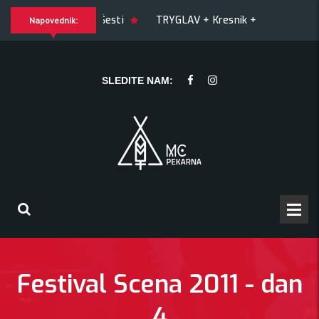
 + Šesti
TRYGLAV + Kresnik + Morywa
YAWNING MAN (U
Napovednik:
NG MAN (US), Hrmülja (HR), A Gram trip (HR)
KRANKŠVESTER
SLEDITE NAM:
Festival Scena 2011 - dan
4