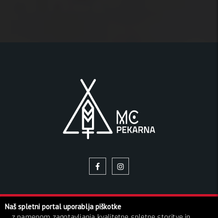
Naš spletni portal uporablja piškotke
© 2026 Pekarna | Vse pravice pridržane!
... z namenom zagotavljanja kvalitetne spletne storitve in