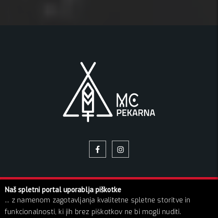
Naš spletni portal uporablja piškotke
© 2026 Pekarna | Vse pravice pridržane!
... z namenom zagotavljanja kvalitetne spletne storitve in
O NAS
NAPOVEDNIK
GALERIJA SLIK
BLOG
KONTAKT
funkcionalnosti, ki jih brez piškotkov ne bi mogli nuditi.