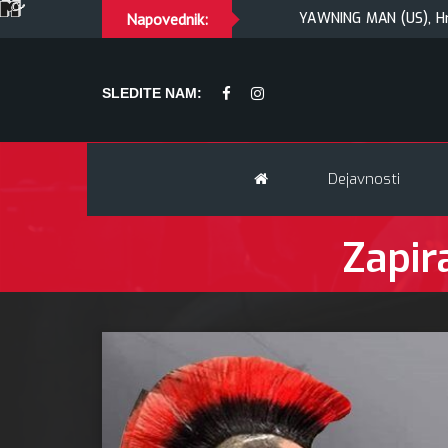
ARAOKE
TRYGLAV + support
Napovednik:
YAWNING MAN (US), Hrmülja
SLEDITE NAM:
Dejavnosti
Zapir