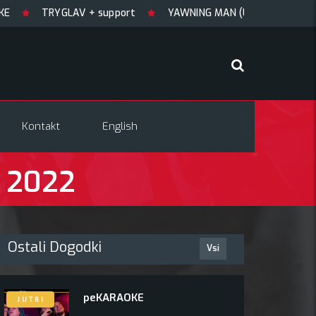
TRYGLAV + support
YAWNING MAN (US), Hrmülja (HR), A
Kontakt
English
. 2022
Ostali Dogodki
Vsi
peKARAOKE
J U T R I