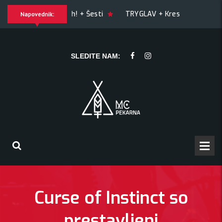
LTY OF JOY + Match! + Šesti
TRYGLAV + Kresnik + Morywa
Napovednik:
 Morywa
YAWNING MAN (US), Hrmülja (HR), A Gram trip (HR)
SLEDITE NAM:
Curse of Instinct so
prestavljeni