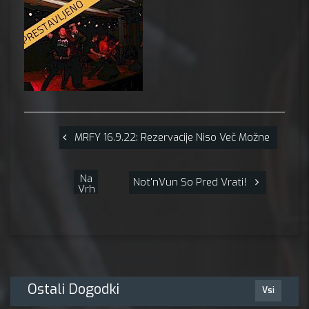
MRFY 16.9.22: Rezervacije Niso Več Možne
Na
Not'nVun So Pred Vrati!
Vrh
Ostali Dogodki
Vsi